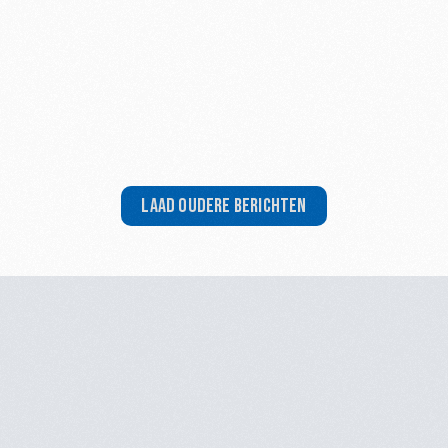
Foto's Volksloop 16 mei 2026
Fo
Laad Oudere berichten
August 31, 2024
Se
Roggebergtrail - Janke en Toli
R
Roggebergtrail - Foto's van Janke en Toli