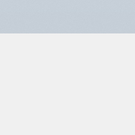
Bij Loopsportvereniging Invictus is iedereen welkom, of je nu net 
begint met hardlopen, traint voor je volgende marathon, of liever 
wandelt of deelneemt aan een bootcamp.
Onze trainingen zijn er voor alle leeftijden en niveaus, van 
recreatief tot prestatiegericht. Met een breed aanbod en een 
hechte gemeenschap helpen we je jouw doelen te bereiken in een 
inspirerende en ondersteunende omgeving.