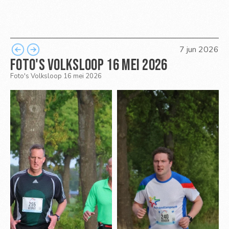
7 jun 2026
Foto's Volksloop 16 mei 2026
Foto's Volksloop 16 mei 2026