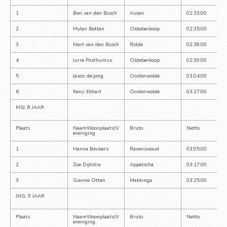
1
Ben van den Bosch
Assen
02:33:00
2
Mylan Betten
Oldeberkoop
02:35:00
3
Mart van den Bosch
Rolde
02:38:00
4
Jurre Posthumus
Oldeberkoop
02:39:00
5
Jason de.jong
Oosterwolde
03:04:00
6
Kenji Ekhart
Oosterwolde
03:27:00
MSJ, 8 JAAR
Plaats
NaamWoonplaats/V
Bruto
Netto
ereniging
1
Hanna Beukers
Ravenswoud
03:05:00
2
Zoe Dijkstra
Appelscha
03:17:00
3
Gianne Otten
Makkinga
03:25:00
JNG, 9 JAAR
Plaats
NaamWoonplaats/V
Bruto
Netto
ereniging