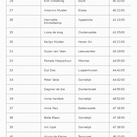
26
Kim vrieseling
Joure
40:10:00
27
Amarins Mulder
Elsloo
40:22:00
28
Henriette 
Appelscha
41:13:00
Emmelkamp
29
Liona de Jong
Oosterwolde
41:35:00
30
Karlijn Mulder
Haren Gn
42:21:00
31
Suzan van Veen
Leeuwarden
43:16:00
32
Pamela Hooijschuur
Wormer
44:39:00
33
Dyl Doo
Lippenhuizen
44:41:00
34
Peter Selie
Gorredijk
44:42:00
35
Dagmar de bie
Donkerbroek
44:59:00
36
Anita hardkok
Gorredijk
46:52:00
37
Anna Nas
Eelderwolde
47:18:00
38
Belle Blaas
Gorredijk
47:18:00
39
Art Isjok
Gorredijk
47:18:00
40
Alissa de Kleine
Terwispel
48:10:00