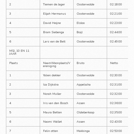
2
Tiemen de Jager
Oosterwolde
02:18:00
3
Elijah Hermanus
Oosterwolde
02:21:00
4
David Heijne
Elsloo
02:23:00
5
Bram Siebenga
Boijl
02:44:00
6
Lars van de Belt
Oosterwolde
02:49:00
MSJ, 10 EN 11 
JAAR
Plaats
NaamWoonplaats/V
Bruto
Netto
ereniging
1
Yolien dekker
Oosterwolde
02:30:00
2
Iza Dijkstra
Appelscha
02:31:00
3
Norah Muller
Oosterwolde
02:32:00
4
Iris van den Bosch
Assen
02:36:00
5
Maura Betten
Oldeberkoop
02:35:00
6
Naomi Wallet
Assen
02:43:00
7
Felin otten
Makkinga
02:53:00