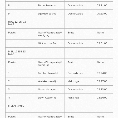
8
Feline Helmus
Oosterwolde
03:11:00
9
Djaydee posma
Oosterwolde
10:23:00
JNG, 12 EN 13 
JAAR
Plaats
NaamWoonplaats/V
Bruto
Netto
ereniging
1
Nick van de Belt
Oosterwolde
02:51:00
MSJ, 12 EN 13 
JAAR
Plaats
NaamWoonplaats/V
Bruto
Netto
ereniging
1
Femke Hazeveld
Donkerbroek
02:24:00
2
Yanieke Haasdijk
Makkinga
02:27:00
3
Norah de Jager
Oosterwolde
02:33:00
4
Dewi Clevering
Makkinga
03:26:00
MSEN, 4MIJL
Plaats
NaamWoonplaats/V
Bruto
Netto