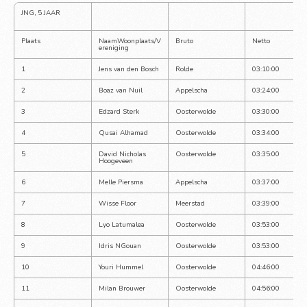
JNG, 5 JAAR
Plaats
NaamWoonplaats/V
Bruto
Netto
ereniging
1
Jens van den Bosch
Rolde
03:10:00
2
Boaz van Nuil
Appelscha
03:24:00
3
Edzard Sterk
Oosterwolde
03:30:00
4
Qusai Alhamad
Oosterwolde
03:34:00
5
David Nicholas 
Oosterwolde
03:35:00
Hoogeveen
6
Melle Piersma
Appelscha
03:37:00
7
Wisse Floor
Meerstad
03:39:00
8
Lyo Latumalea
Oosterwolde
03:53:00
9
Idris NGouan
Oosterwolde
03:53:00
10
Youri Hummel
Oosterwolde
04:46:00
11
Milan Brouwer
Oosterwolde
04:56:00