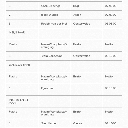
1
Coen Siebenga
Boijl
02:50:00
2
Jesse Stubbe
Assen
02:57:00
3
Robbin van der Mei
Oosterwolde
03:08:00
MSJ, 9 JAAR
Plaats
NaamWoonplaats/V
Bruto
Netto
ereniging
1
Tessa Zondervan
Oosterwolde
03:10:00
DAMES, 9 JAAR
Plaats
NaamWoonplaats/V
Bruto
Netto
ereniging
1
Djovanna
03:18:00
JNG, 10 EN 11 
JAAR
Plaats
NaamWoonplaats/V
Bruto
Netto
ereniging
1
Sven Kuiper
Gieten
02:15:00