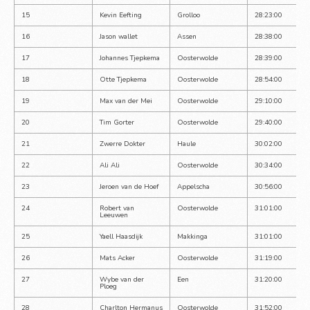
15
Kevin Eefting
Grolloo
28:23:00
16
Jason wallet
Assen
28:38:00
17
Johannes Tjepkema
Oosterwolde
28:39:00
18
Otte Tjepkema
Oosterwolde
28:54:00
19
Max van der Mei
Oosterwolde
29:10:00
20
Tim Gorter
Oosterwolde
29:40:00
21
Zwerre Dokter
Haule
30:02:00
22
Ali Ali
Oosterwolde
30:34:00
23
Jeroen van de Hoef
Appelscha
30:56:00
24
Robert van 
Oosterwolde
31:01:00
Leeuwen
25
Yaell Haasdijk
Makkinga
31:01:00
26
Mats Acker
Oosterwolde
31:19:00
27
Wybe van der 
Een
31:20:00
Ploeg
28
Charlton Hermanus
Oosterwolde
31:52:00