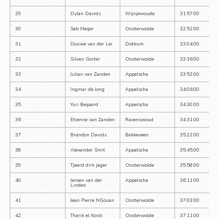
29
Dylan Davids
Wijnjewoude
31:57:00
30
Seb Meijer
Oosterwolde
32:52:00
31
Douwe van der Lei
Dokkum
33:04:00
32
Silvan Gorter
Oosterwolde
33:36:00
33
Julian van Zanden
Appelscha
33:53:00
34
Ingmar de Jong
Appelscha
34:06:00
35
Yuri Beijaard
Appelscha
34:30:00
36
Etienne van Zanden
Ravenswoud
34:31:00
37
Brandon Davids
Bakkeveen
35:22:00
38
Alexander Smit
Appelscha
35:45:00
39
Tjeerd dirk jager
Oosterwolde
35:58:00
40
Jeroen van der 
Appelscha
36:11:00
Linden
41
Jean Pierre NGouan
Oosterwolde
37:03:00
42
Tharik el Kordi
Oosterwolde
37:11:00