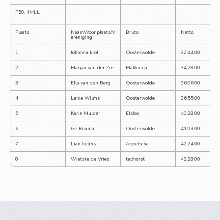
F50, 4MIJL
Plaats
NaamWoonplaats/V
Bruto
Netto
ereniging
1
Johanna krol
Oosterwolde
32:44:00
2
Marjan van der Zee
Makkinga
34:28:00
3
Ella van den Berg
Oosterwolde
36:06:00
4
Lenie Wilms
Oosterwolde
36:55:00
5
Karin Mulder
Elsloo
40:28:00
6
Ge Bouma
Oosterwolde
41:03:00
7
Lian helms
Appelscha
42:24:00
8
Wietske de Vries
taphorst
42:28:00