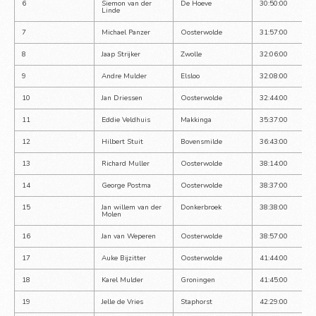
6
Siemon van der 
De Hoeve
30:50:00
Linde
7
Michael Panzer
Oosterwolde
31:57:00
8
Jaap Strijker
Zwolle
32:06:00
9
Andre Mulder
Elsloo
32:08:00
10
Jan Driessen
Oosterwolde
32:44:00
11
Eddie Veldhuis
Makkinga
35:37:00
12
Hilbert Stuit
Bovensmilde
36:43:00
13
Richard Muller
Oosterwolde
38:14:00
14
George Postma
Oosterwolde
38:37:00
15
Jan willem van der 
Donkerbroek
38:38:00
Molen
16
Jan van Weperen
Oosterwolde
38:57:00
17
Auke Bijzitter
Oosterwolde
41:44:00
18
Karel Mulder
Groningen
41:45:00
19
Jelle de Vries
Staphorst
42:29:00