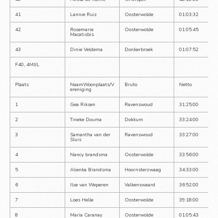
41
Lannie Ruiz
Oosterwolde
01:03:32
42
Rosemarie 
Oosterwolde
01:05:45
Macatisbis
43
Dinie Veldema
Donkerbroek
01:07:52
F40, 4MIJL
Plaats
NaamWoonplaats/V
Bruto
Netto
ereniging
1
Gea Riksen
Ravenswoud
31:25:00
2
Tineke Douma
Dokkum
33:24:00
3
Samantha van der 
Ravenswoud
33:27:00
Sluis
4
Nancy brandsma
Oosterwolde
33:56:00
5
Alienka Brandsma
Hoornsterzwaag
34:33:00
6
Ilse van Weperen
Valkenswaard
36:52:00
7
Loes Helle
Oosterwolde
39:18:00
8
Maria Caranay
Oosterwolde
01:05:43