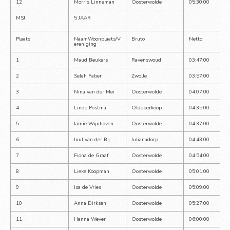
12
Morris Linneman
Oosterwolde
05:30:00
MSJ,
5 JAAR
Plaats
NaamWoonplaats/V
Bruto
Netto
ereniging
1
Maud Beukers
Ravenswoud
03:47:00
2
Selah Faber
Zwolle
03:57:00
3
Nina van der Mei
Oosterwolde
04:07:00
4
Linde Postma
Oldeberkoop
04:35:00
5
Jamie Wijnhoven
Oosterwolde
04:37:00
6
Juul van der Bij
Julianadorp
04:43:00
7
Fiona de Graaf
Oosterwolde
04:54:00
8
Lieke Koopman
Oosterwolde
05:01:00
9
Isa de Vries
Oosterwolde
05:09:00
10
Anna Dirksen
Oosterwolde
05:27:00
11
Hanna Wever
Oosterwolde
06:00:00