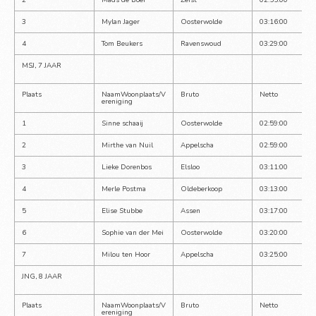
2
Mads de Boer
Zeist
02:55:00
3
Mylan Jager
Oosterwolde
03:16:00
4
Tom Beukers
Ravenswoud
03:29:00
MSJ, 7 JAAR
Plaats
NaamWoonplaats/V
Bruto
Netto
ereniging
1
Sinne schaaij
Oosterwolde
02:59:00
2
Mirthe van Nuil
Appelscha
02:59:00
3
Lieke Dorenbos
Elsloo
03:11:00
4
Merle Postma
Oldeberkoop
03:13:00
5
Elise Stubbe
Assen
03:17:00
6
Sophie van der Mei
Oosterwolde
03:20:00
7
Milou ten Hoor
Appelscha
03:25:00
JNG, 8 JAAR
Plaats
NaamWoonplaats/V
Bruto
Netto
ereniging