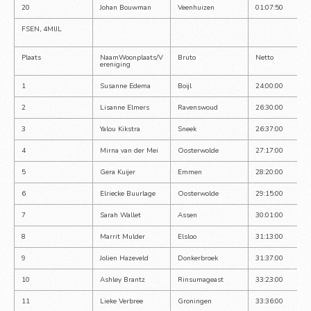
20
Johan Bouwman
Veenhuizen
01:07:50
FSEN, 4MIJL
Plaats
NaamWoonplaats/V
Bruto
Netto
ereniging
1
Susanne Edema
Boijl
24:00:00
2
Lisanne Elmers
Ravenswoud
26:30:00
3
Yalou Kikstra
Sneek
26:37:00
4
Mirna van der Mei
Oosterwolde
27:17:00
5
Gera Kuijer
Emmen
28:20:00
6
Elriecke Buurlage
Oosterwolde
29:15:00
7
Sarah Wallet
Assen
30:01:00
8
Marrit Mulder
Elsloo
31:13:00
9
Jolien Hazeveld
Donkerbroek
31:37:00
10
Ashley Brantz
Rinsumageast
33:23:00
11
Lieke Verbree
Groningen
33:36:00