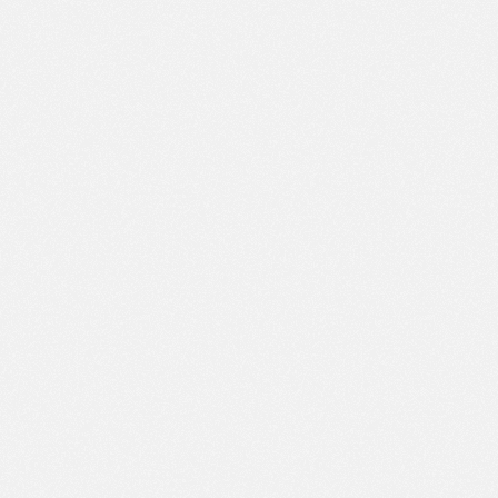
LSV invictus 
De hardloopvereniging van Ooststellingwerf!
Snelle Links
Overig
Home
Beleidsplan
Privacy verklaring
Loopgroepen
Evenementen
Actueel
Over ons
Lid worden