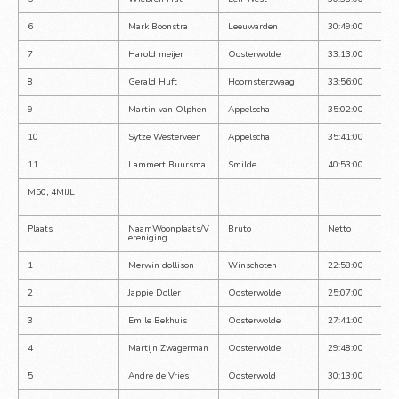
6
Mark Boonstra
Leeuwarden
30:49:00
7
Harold meijer
Oosterwolde
33:13:00
8
Gerald Huft
Hoornsterzwaag
33:56:00
9
Martin van Olphen
Appelscha
35:02:00
10
Sytze Westerveen
Appelscha
35:41:00
11
Lammert Buursma
Smilde
40:53:00
M50, 4MIJL
Plaats
NaamWoonplaats/V
Bruto
Netto
ereniging
1
Merwin dollison
Winschoten
22:58:00
2
Jappie Doller
Oosterwolde
25:07:00
3
Emile Bekhuis
Oosterwolde
27:41:00
4
Martijn Zwagerman
Oosterwolde
29:48:00
5
Andre de Vries
Oosterwold
30:13:00