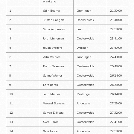
ereniging
1
Stijn Bouma
Groningen
21:30:00
2
Tristan Bangma
Donkerbroek
21:36:00
3
Sicco Koopmans
Leek
22:58:00
4
Jordi Linneman
Oosterwolde
23:41:00
5
Julian Wolfers
Wormer
23:50:00
6
Adri Verbree
Groningen
24:48:00
7
Frank Driessen
Oosterwolde
25:48:00
8
Senne Wemer
Oosterwolde
26:24:00
9
Lars Baron
Oosterwolde
26:28:00
10
Teun Mulder
Makkinga
26:34:00
11
Wessel Stevens
Appelscha
27:29:00
12
Sylvan Dijkstra
Oosterwolde
27:32:00
13
Sven Baron
Oosterwolde
27:41:00
14
Xavi hester
Appelscha
27:58:00