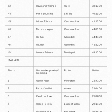
43
Raymond Yeoman
Joure
40:10:00
44
Mink Buursma
Smilde
40:53:00
45
Jelmer Tolman
Oosterwolde
41:12:00
46
Patrick vliegen
Oosterwolde
44:00:00
47
Yor Kok
Gorredijk
44:41:00
48
Till Bal
Gorredijk
46:52:00
49
Jeremy Palsma
Terwispel
48:10:00
M40, 4MIJL
Plaats
NaamWoonplaats/V
Bruto
Netto
ereniging
1
Gerko Floor
Meerstad
22:41:00
2
Patrick Wallet
Assen
24:04:00
3
Carel ten Hoor
Oosterwolde
29:06:00
4
Jeroen Fijlstra
Lippenhuizen
29:11:00
5
Wiebren Hut
Een West
30:38:00