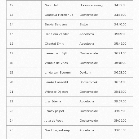
12
Noor Huft
Hoornsterzwaag
34:32:00
13
Graciella Hermanus
Oosterwolde
34:34:00
14
Saskia Bergsma
Elsloo
34:40:00
15
Hans van Zanden
Appelscha
35:09:00
16
Chantal Smit
Appelscha
35:45:00
17
Lauren van Sijll
Oosterwolde
36:21:00
18
Winnie de Vries
Oosterwolde
36:48:00
19
Linda van Boerum
Dokkum
36:53:00
20
Femke Hazeveld
Donkerbroek
36:54:00
21
Wietske Dijkstra
Oosterwolde
38:12:00
22
Lisa Edema
Appelscha
38:57:00
23
Esmay peijsel
Oosterwolde
39:05:00
24
Julia de Vegt
Oosterwolde
39:05:00
25
Noa Hoogenkamp
Appelscha
39:06:00