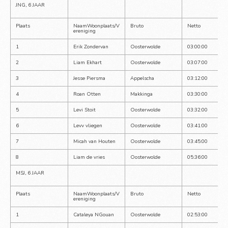
JNG, 6 JAAR
Plaats
NaamWoonplaats/V
Bruto
Netto
ereniging
1
Erik Zondervan
Oosterwolde
03:00:00
2
Liam Ekhart
Oosterwolde
03:07:00
3
Jesse Piersma
Appelscha
03:12:00
4
Roan Otten
Makkinga
03:30:00
5
Levi Stoit
Oosterwolde
03:32:00
6
Levv vliegen
Oosterwolde
03:41:00
7
Micah van Houten
Oosterwolde
03:45:00
8
Liam de vries
Oosterwolde
05:36:00
MSJ, 6 JAAR
Plaats
NaamWoonplaats/V
Bruto
Netto
ereniging
1
Cataleya NGouan
Oosterwolde
02:53:00