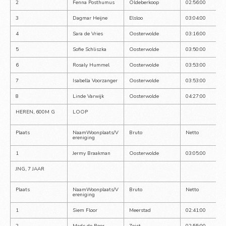
2
Fenna Posthumus
Oldeberkoop
02:56:00
3
Dagmar Heijne
Elsloo
03:04:00
4
Sara de Vries
Oosterwolde
03:16:00
5
Sofie Schliszka
Oosterwolde
03:50:00
6
Rosaly Hummel
Oosterwolde
03:53:00
7
Isabella Voorzanger
Oosterwolde
03:53:00
8
Linde Varwijk
Oosterwolde
04:27:00
HEREN, 600M G
LOOP
Plaats
NaamWoonplaats/V
Bruto
Netto
ereniging
1
Jermy Braakman
Oosterwolde
03:05:00
JNG, 7 JAAR
Plaats
NaamWoonplaats/V
Bruto
Netto
ereniging
1
Siem Floor
Meerstad
02:41:00