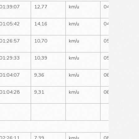
01:39:07
12,77
km/u
04:41
01:05:42
14,16
km/u
04:14
01:26:57
10,70
km/u
05:36
01:29:33
10,39
km/u
05:46
01:04:07
9,36
km/u
06:24
01:04:28
9,31
km/u
06:26
02:26:11
7,39
km/u
08:07