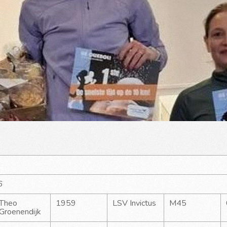
6
Theo 
1959
LSV Invictus
M45
Groenendijk