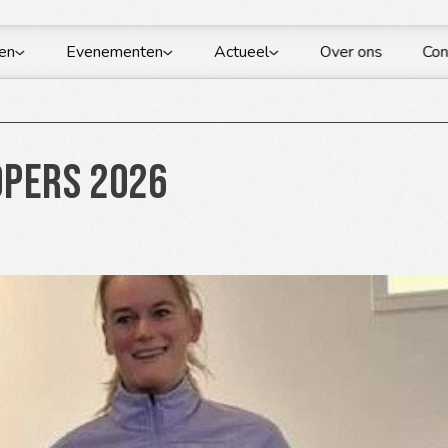
en
Evenementen
Actueel
Over ons
Con
opers 2026