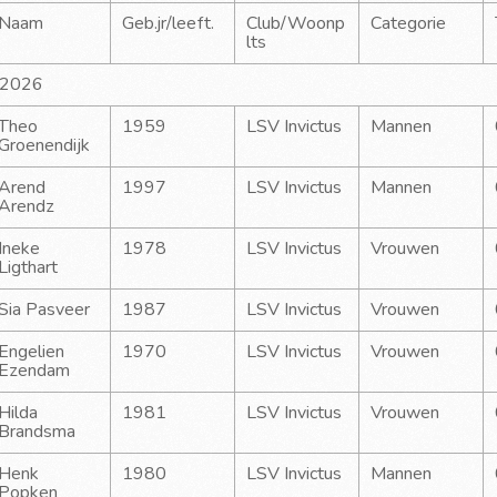
Naam
Geb.jr/leeft.
Club/Woonp
Categorie
lts
-2026
Theo 
1959
LSV Invictus
Mannen
Groenendijk
Arend 
1997
LSV Invictus
Mannen
Arendz
Ineke 
1978
LSV Invictus
Vrouwen
Ligthart
Sia Pasveer
1987
LSV Invictus
Vrouwen
Engelien 
1970
LSV Invictus
Vrouwen
Ezendam
Hilda 
1981
LSV Invictus
Vrouwen
Brandsma
Henk 
1980
LSV Invictus
Mannen
Popken