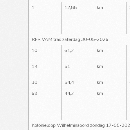
1
12,88
km
RFR VAM trail zaterdag 30-05-2026
10
61,2
km
14
51
km
30
54,4
km
68
44,2
km
Kolonieloop Wilhelminaoord zondag 17-05-20