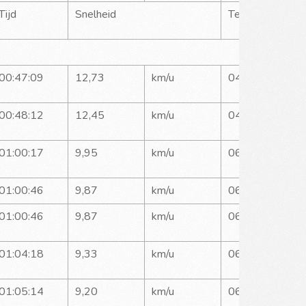
Tijd
Snelheid
Tempo
00:47:09
12,73
km/u
04:42
00:48:12
12,45
km/u
04:49
01:00:17
9,95
km/u
06:01
01:00:46
9,87
km/u
06:04
01:00:46
9,87
km/u
06:04
01:04:18
9,33
km/u
06:25
01:05:14
9,20
km/u
06:31