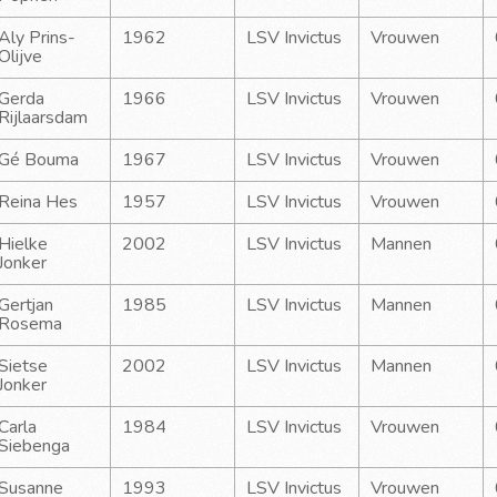
Aly Prins-
1962
LSV Invictus
Vrouwen
Olijve
Gerda 
1966
LSV Invictus
Vrouwen
Rijlaarsdam
Gé Bouma
1967
LSV Invictus
Vrouwen
Reina Hes
1957
LSV Invictus
Vrouwen
Hielke 
2002
LSV Invictus
Mannen
Jonker
Gertjan 
1985
LSV Invictus
Mannen
Rosema
Sietse 
2002
LSV Invictus
Mannen
Jonker
Carla 
1984
LSV Invictus
Vrouwen
Siebenga
Susanne 
1993
LSV Invictus
Vrouwen