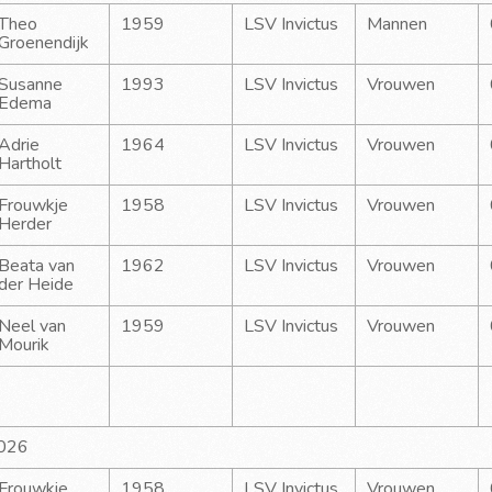
Theo 
1959
LSV Invictus
Mannen
Groenendijk
Susanne 
1993
LSV Invictus
Vrouwen
Edema
Adrie 
1964
LSV Invictus
Vrouwen
Hartholt
Frouwkje 
1958
LSV Invictus
Vrouwen
Herder
Beata van 
1962
LSV Invictus
Vrouwen
der Heide
Neel van 
1959
LSV Invictus
Vrouwen
Mourik
2026
Frouwkje 
1958
LSV Invictus
Vrouwen