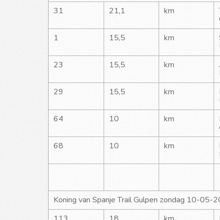
31
21,1
km
1
15,5
km
23
15,5
km
29
15,5
km
64
10
km
68
10
km
Koning van Spanje Trail Gulpen zondag 10-05-
113
18
km