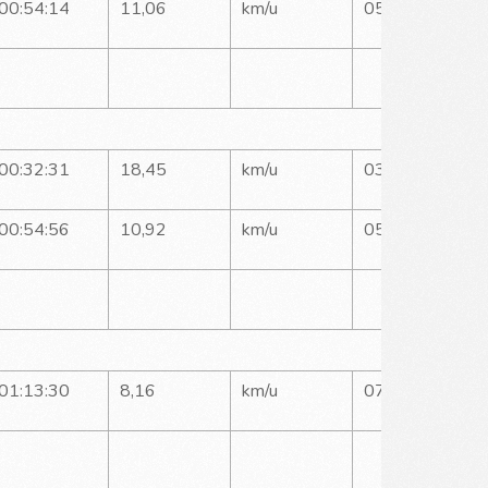
00:54:14
11,06
km/u
05:25
00:32:31
18,45
km/u
03:15
00:54:56
10,92
km/u
05:29
01:13:30
8,16
km/u
07:21