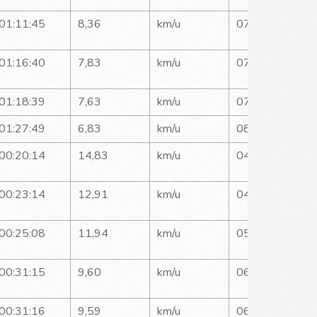
01:11:45
8,36
km/u
07:10
01:16:40
7,83
km/u
07:40
01:18:39
7,63
km/u
07:51
01:27:49
6,83
km/u
08:46
00:20:14
14,83
km/u
04:02
00:23:14
12,91
km/u
04:38
00:25:08
11,94
km/u
05:01
00:31:15
9,60
km/u
06:15
00:31:16
9,59
km/u
06:15