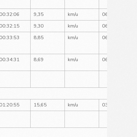
00:32:06
9,35
km/u
06:25
00:32:15
9,30
km/u
06:27
00:33:53
8,85
km/u
06:46
00:34:31
8,69
km/u
06:54
01:20:55
15,65
km/u
03:50