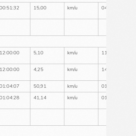
00:51:32
15,00
km/u
04:00
12:00:00
5,10
km/u
11:45
12:00:00
4,25
km/u
14:07
01:04:07
50,91
km/u
01:10
01:04:28
41,14
km/u
01:27