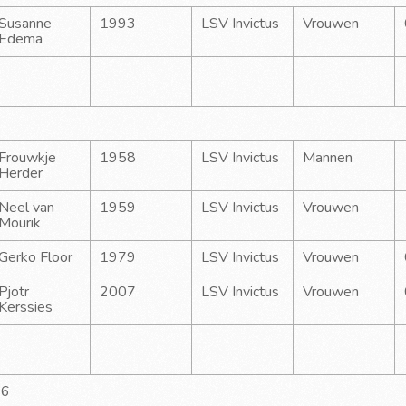
Susanne 
1993
LSV Invictus
Vrouwen
Edema
Frouwkje 
1958
LSV Invictus
Mannen
Herder
Neel van 
1959
LSV Invictus
Vrouwen
Mourik
Gerko Floor
1979
LSV Invictus
Vrouwen
Pjotr 
2007
LSV Invictus
Vrouwen
Kerssies
26