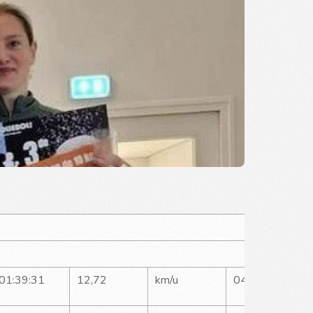
01:39:31
12,72
km/u
04:42