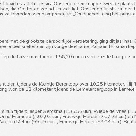
eeft Invictus-atlete Jessica Oosterloo een knappe tweede plaats
en, die Oosterloo ver achter zich liet. Oosterloo finishte in een
 ze tevreden over haar prestatie. „Conditioneel ging het prima e
ers met de grootste persoonlijke verbetering, ging dit jaar naar 
s seconden sneller dan zijn vorige deelname. Adriaan Huisman lie
.
 liep de halve marathon in 1.58,30 uur en verbeterde haar persoonl
nt zien tijdens de Kleintje Berenloop over 10,25 kilometer. Hij fi
 Jong won de 12 kilometer tijdens de Lemelerbergloop in Lemele 
 hun tijden: Jasper Sierdsma (1.35,56 uur), Wiebe de Vries (1.52
, Onno Hiemstra (2.02,02 uur), Frouwkje Herder (2.07,28 uur) en 
arolien Meloni (55.45 min.), Frouwkje Herder (58.04 min.), Beata