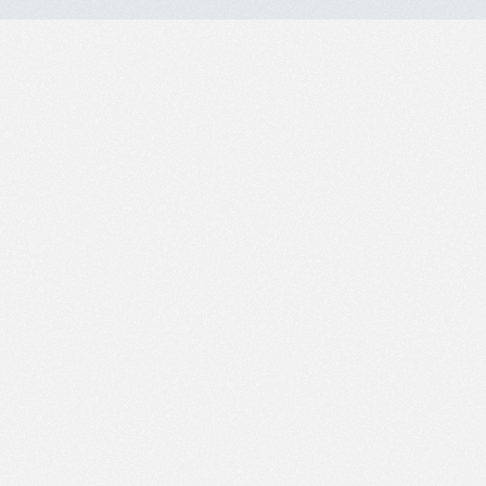
Snelle Links
Overig
Home
Beleidsplan
Privacy verklaring
Loopgroepen
Evenementen
Actueel
Over ons
Lid worden