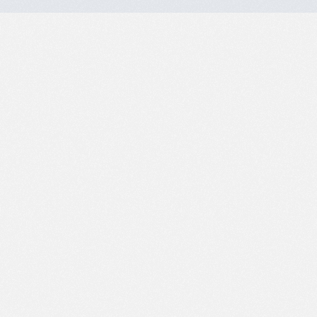
LSV invictus 
De hardloopvereniging van Ooststellingwe