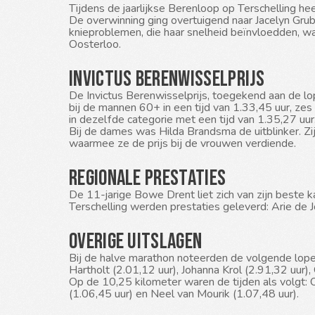
Tijdens de jaarlijkse Berenloop op Terschelling h
De overwinning ging overtuigend naar Jacelyn Grubb
knieproblemen, die haar snelheid beïnvloedden, was
Oosterloo.
Invictus Berenwisselprijs
De Invictus Berenwisselprijs, toegekend aan de lop
bij de mannen 60+ in een tijd van 1.33,45 uur, ze
in dezelfde categorie met een tijd van 1.35,27 uur
Bij de dames was Hilda Brandsma de uitblinker. Zij
waarmee ze de prijs bij de vrouwen verdiende.
Regionale prestaties
De 11-jarige Bowe Drent liet zich van zijn beste ka
Terschelling werden prestaties geleverd: Arie de
Overige uitslagen
Bij de halve marathon noteerden de volgende lopers
Hartholt (2.01,12 uur), Johanna Krol (2.91,32 uur)
Op de 10,25 kilometer waren de tijden als volgt: C
(1.06,45 uur) en Neel van Mourik (1.07,48 uur).