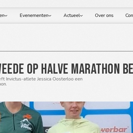
en
Evenementen
Actueel
Over ons
Con
weede op halve marathon B
ft Invictus-atlete Jessica Oosterloo een 
on. 