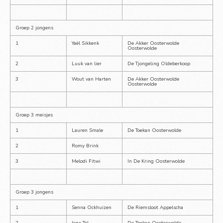
Groep 2 jongens
1
Yaël Sikkenk
De Akker Oosterwolde 
Oosterwolde
2
Luuk van lier
De Tjongeling Oldeberkoop
3
Wout van Harten
De Akker Oosterwolde 
Oosterwolde
Groep 3 meisjes
1
Lauren Smale
De Toekan Oosterwolde
2
Romy Brink
3
Melodi Fitwi
In De Kring Oosterwolde
Groep 3 jongens
1
Senna Ockhuizen
De Riemsloot Appelscha