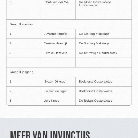
3
Noah van der Wal
De Akker Oosterwolde 
Oosterwolde
Groep 8 meisjes
1
Amarins Mulder
De Stelling Makkinga
2
Yanieke Haasdijk
De Stelling Makkinga
3
Femke Hazeveld
De Twirrewijn Donkerbroek
Groep 8 jongens
1
Sylvan Dijkstra
Boekhorst Oosterwolde
2
Tiemen de Jager
Boekhorst Oosterwolde
3
Jens Kroes
De Toekan Oosterwolde
Meer van Invinctus