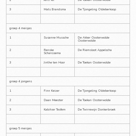
2
Jens Tel
De Toekan Oosterwolde
3
Mats Brandsma
De Tjongeling Oldeberkoop
groep 4 meisjes
1
Susanne Mussche
De Akker Oosterwolde 
Oosterwolde
2
Renske 
De Riemsloot Appelscha
Schanssema
3
Jinthe ten Hoor
De Toekan Oosterwolde
groep 4 jongens
1
Finn Keizer
De Tjongeling Oldeberkoop
2
Daan Meester
De Toekan Oosterwolde
3
Kabihier Tesfem
De Twirrewijn Donkerbroek
groep 5 meisjes