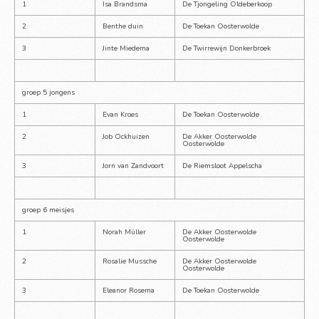
1
Isa Brandsma
De Tjongeling Oldeberkoop
2
Benthe duin
De Toekan Oosterwolde
3
Jinte Miedema
De Twirrewijn Donkerbroek
groep 5 jongens
1
Evan Kroes
De Toekan Oosterwolde
2
Job Ockhuizen
De Akker Oosterwolde 
Oosterwolde
3
Jorn van Zandvoort
De Riemsloot Appelscha
groep 6 meisjes
1
Norah Müller
De Akker Oosterwolde 
Oosterwolde
2
Rosalie Mussche
De Akker Oosterwolde 
Oosterwolde
3
Eleanor Rosema
De Toekan Oosterwolde