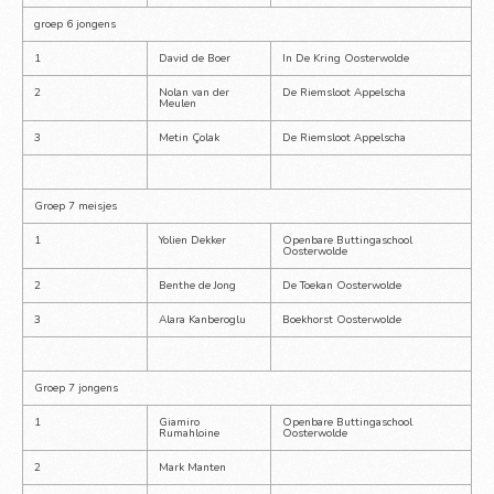
groep 6 jongens
1
David de Boer
In De Kring Oosterwolde
2
Nolan van der 
De Riemsloot Appelscha
Meulen
3
Metin Çolak
De Riemsloot Appelscha
Groep 7 meisjes
1
Yolien Dekker
Openbare Buttingaschool 
Oosterwolde
2
Benthe de Jong
De Toekan Oosterwolde
3
Alara Kanberoglu
Boekhorst Oosterwolde
Groep 7 jongens
1
Giamiro 
Openbare Buttingaschool 
Rumahloine
Oosterwolde
2
Mark Manten