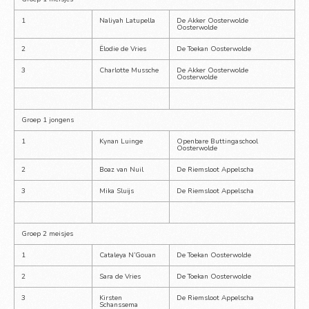
1
Naliyah Latupella
De Akker Oosterwolde 
Oosterwolde
2
Ëlodie de Vries
De Toekan Oosterwolde
3
Charlotte Mussche
De Akker Oosterwolde 
Oosterwolde
Groep 1 jongens
1
Kynan Luinge
Openbare Buttingaschool 
Oosterwolde
2
Boaz van Nuil
De Riemsloot Appelscha
3
Mika Sluijs
De Riemsloot Appelscha
Groep 2 meisjes
1
Cataleya N’Gouan
De Toekan Oosterwolde
2
Sara de Vries
De Toekan Oosterwolde
3
Kirsten 
De Riemsloot Appelscha
Schanssema