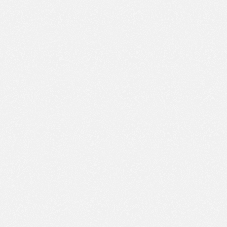
LSV invictus 
De hardloopvereniging van Ooststellingwerf!
Snelle Links
Overig
Home
Beleidsplan
Privacy verklaring
Loopgroepen
Evenementen
Actueel
Over ons
Lid worden